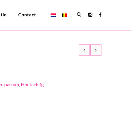
atie
Contact
en parfum
,
Houtachtig