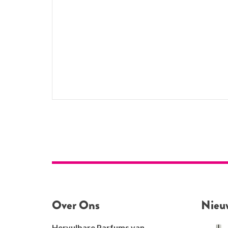
Over Ons
Nieu
Hervulbare Parfums van