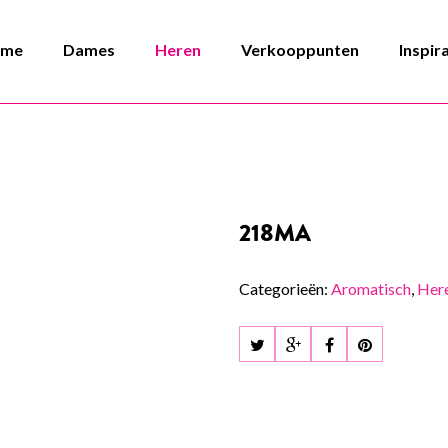
ome
Dames
Heren
Verkooppunten
Inspir
218MA
Categorieën:
Aromatisch
,
Her