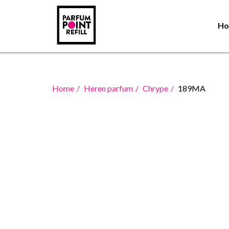
H
Home
Heren parfum
Chrype
189MA