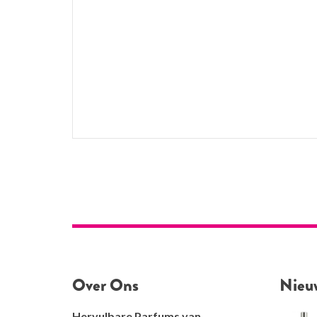
Over Ons
Nieu
Hervulbare Parfums van