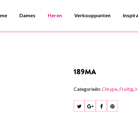
ome
Dames
Heren
Verkooppunten
Inspir
189MA
Categorieën:
Chrype
,
Fruitig
,
H