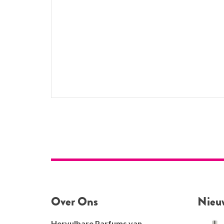
Over Ons
Nieu
Hervulbare Parfums van