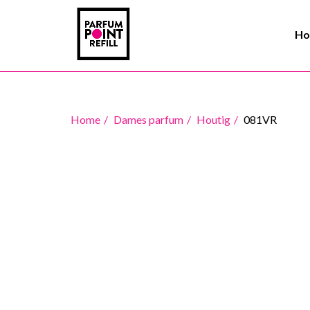
H
Home
Dames parfum
Houtig
081VR