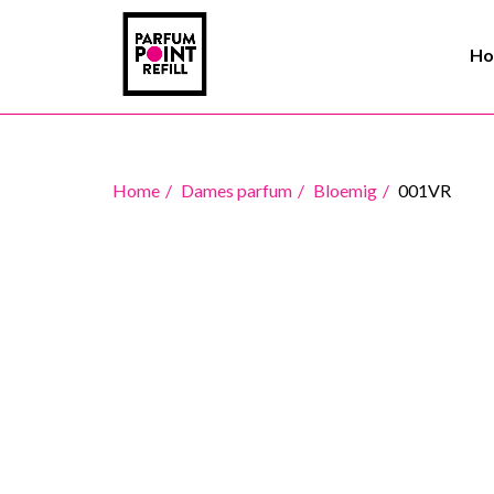
H
Home
Dames parfum
Bloemig
001VR