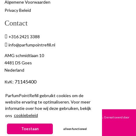
Algemene Voorwaarden
Privacy Beleid
Contact
+316 2421 3388
info@parfumpointrefill.nl
AMG schmidtlaan 10
4481 DS Goes
Nederland
71145400
KvK
:
BTW
: NL858597263B01
ParfumPointRefill gebruikt cookies om de
website ervaring te optimaliseren. Voor meer
informatie over hoe wij deze gebruiken, bekijk
ons
cookiebeleid
© 2026 ParfumPoint Refill. All Rights Reserved.
Gerealiseerd door
VHBP
Toestaan
alleen functioneel