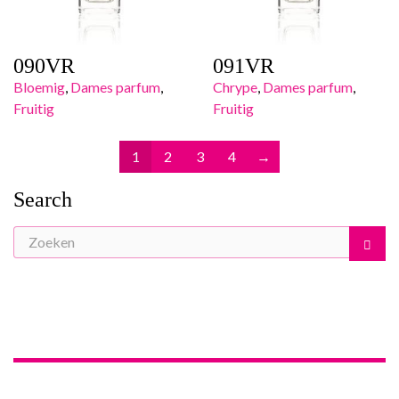
090VR
091VR
Bloemig
,
Dames parfum
,
Chrype
,
Dames parfum
,
Fruitig
Fruitig
1
2
3
4
→
Search